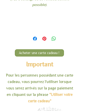
possible).
Porte-monnaie
100% Alpaga Huacaya
Laine provenant de : Alfrédo /
Tikka / Frida
Couleurs : Ebène / Gris
Acheter une carte cadeau !
Longueur : 11 cm
Hauteur : 7,5 cm
Important
Fermoir en acier couleur argent
Pour les personnes possédant une carte
cadeau, vous pourrez l'utiliser lorsque
vous serez arrivés sur la page paiement
en cliquant sur la phrase
"Utiliser votre
carte cadeau"