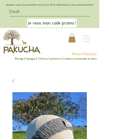
Abonnez-vous à la newsletter et recevez 5% de réduction sur votre prochain achat !
Je veux mon code promo !
Ferme Pakucha
Elevage d'Alpagas & C
hèvres Cachemire | Créations artisanales en lai
ne