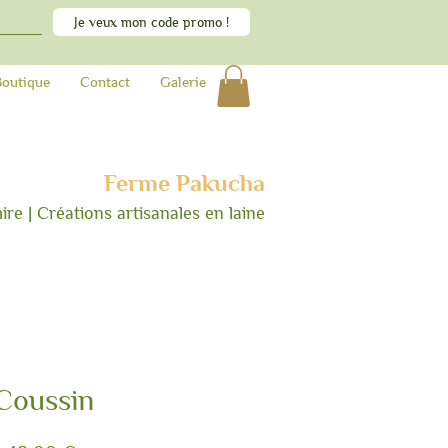
Je veux mon code promo !
Boutique
Contact
Galerie
Ferme Pakucha
e | Créations artisanales en lai
ne
Coussin