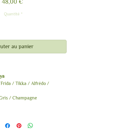
Prix
48,00 €
Quantité
*
uter au panier
 et Huacaya
ya
Frida / Tikka / Alfrédo /
 Gris / Champagne