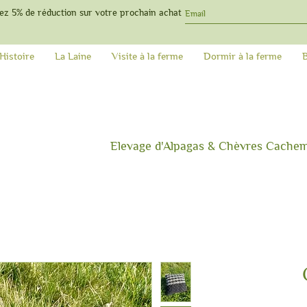
ez 5% de réduction sur votre prochain achat
Histoire
La Laine
Visite à la ferme
Dormir à la ferme
Elevage d'Alpagas & C
hèvres Cachemir