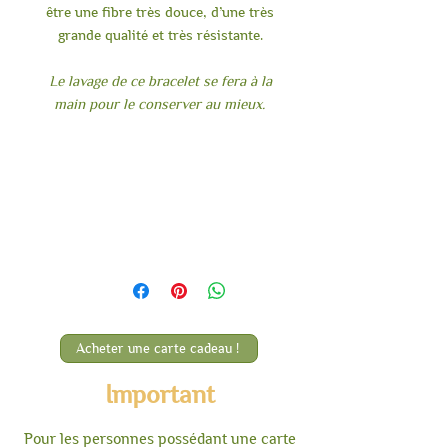
être une fibre très douce, d’une très
grande qualité et très résistante.
Le lavage de ce bracelet se fera à la
main pour le conserver au mieux.
Bracelet en laine
crochetée sur jonc en
acier
Laine 100% Alpaga Huacaya et Suri
Laine provenant de Terra / Carmel
/Paloma / Harry / Alma / Gustavo
/ Frida / Roberto / Pablo.
Acheter une carte cadeau !
Laine crochetée sur jonc en acier
inoxydable.
Important
Pour les personnes possédant une carte