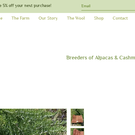
e 5% off your next purchase!
e
The Farm
Our Story
The Wool
Shop
Contact
Breeders
of Alpacas & C
ashm