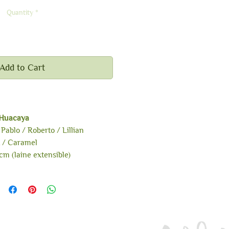
Quantity
*
Add to Cart
 Huacaya
Pablo / Roberto / Lillian
t / Caramel
cm (laine extensible)