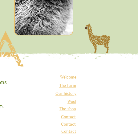
Welcome
ons
The farm
Our history
Wool
n.
The shop
Contact
Contact
Contact