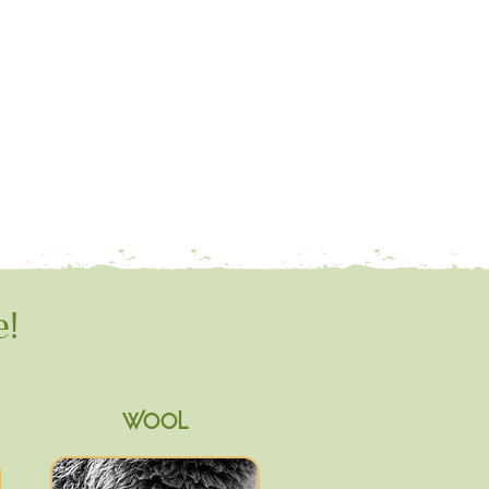
e!
WOOL