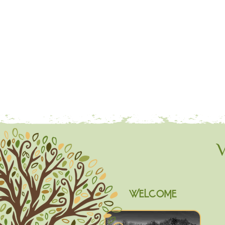
V
WELCOME