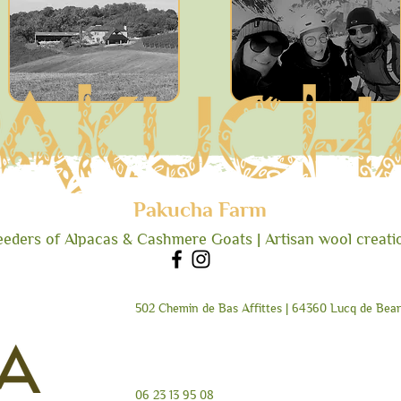
Pakucha Farm
eeders
of Alpacas & C
ash
mere Goats | Artisan wool creati
502 Chemin de Bas Affittes | 64360 Lucq de Bear
06 23 13 95 08