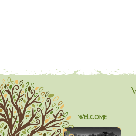
V
WELCOME