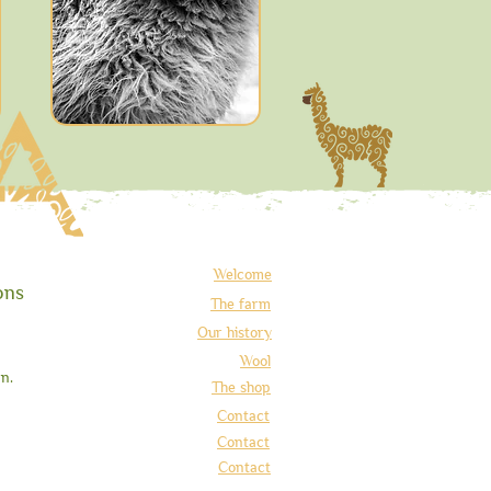
Welcome
ons
The farm
Our history
Wool
n.
The shop
Contact
Contact
Contact