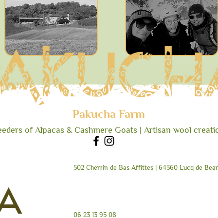
Pakucha Farm
eeders
of Alpacas & C
ash
mere Goats | Artisan wool creati
502 Chemin de Bas Affittes | 64360 Lucq de Bear
06 23 13 95 08