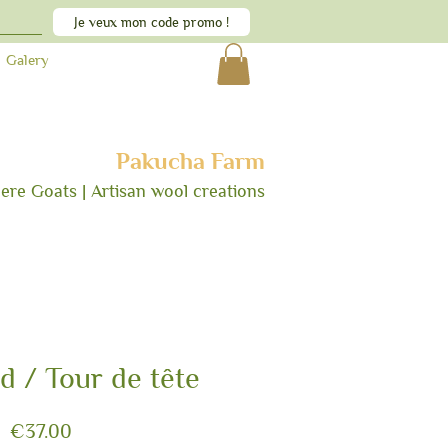
Je veux mon code promo !
Galery
Pakucha Farm
ere Goats | Artisan wool creations
 / Tour de tête
Price
€37.00