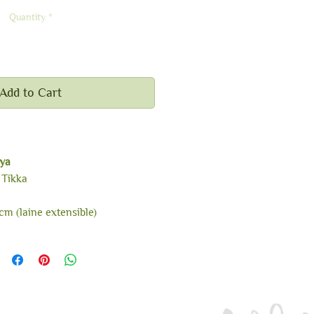
Quantity
*
Add to Cart
eadband
ya
 Tikka
cm (laine extensible)