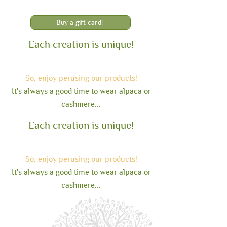
Allspice /Tikka
Couleur : Crème / Taupe
Buy a gift card!
Circonférence : taille unique (laine
extensible)
Each creation is unique!
Hauteur : 20 cm
So, enjoy perusin
g our products!
It's always a good time to wear alpaca or
cashmere...
Each creation is unique!
So, enjoy perusin
g our products!
It's always a good time to wear alpaca or
cashmere...