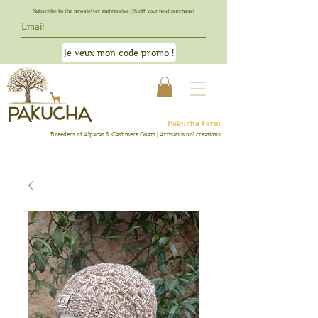
Subscribe to the newsletter and receive 5% off your next purchase!
Je veux mon code promo !
Pakucha Farm
Breeders
of Alpacas & C
ashmere Goats | Artisan wool creations