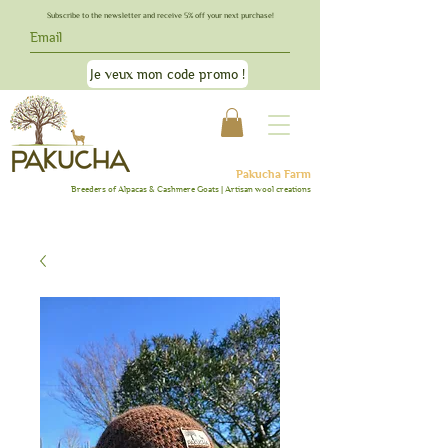
Subscribe to the newsletter and receive 5% off your next purchase!
Je veux mon code promo !
Pakucha Farm
Breeders
of Alpacas & C
ashmere Goats | Artisan wool creations