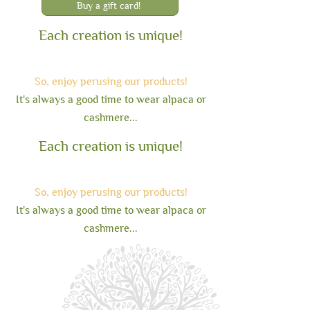
Buy a gift card!
Circonférence : 52 cm (laine très
extensible)
Each creation is unique!
Hauteur : 19 cm
So, enjoy perusin
g our products!
It's always a good time to wear alpaca or
cashmere...
Each creation is unique!
So, enjoy perusin
g our products!
It's always a good time to wear alpaca or
cashmere...