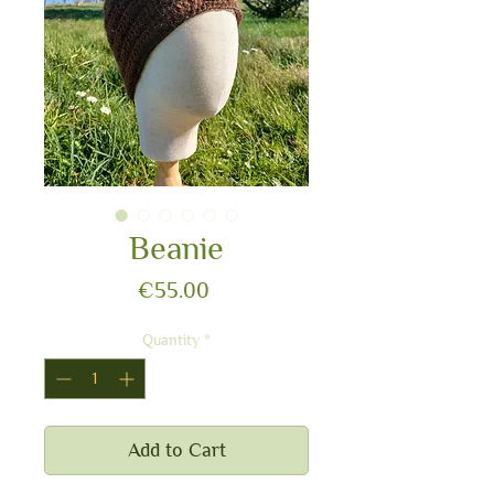
Beanie
Price
€55.00
Quantity
*
Add to Cart